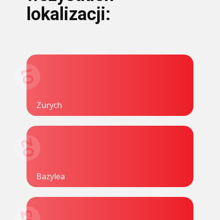
lokalizacji:
01
Zurych
02
Bazylea
03