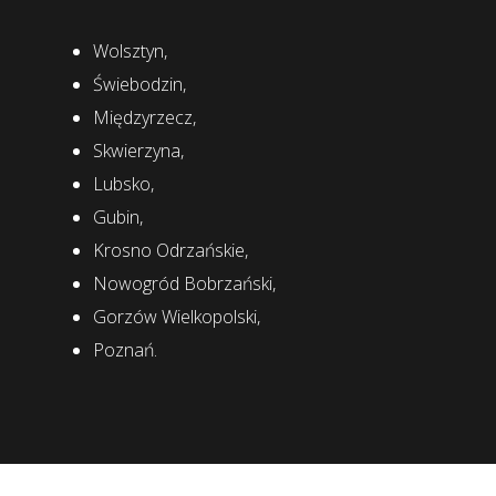
Wolsztyn,
Świebodzin,
Międzyrzecz,
Skwierzyna,
Lubsko,
Gubin,
Krosno Odrzańskie,
Nowogród Bobrzański,
Gorzów Wielkopolski,
Poznań.