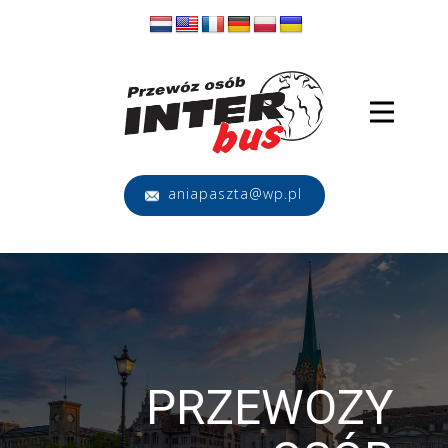
aniapaszta@wp.pl
PRZEWOZY